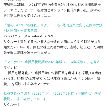
茨城県は25日、つくば市で県内企業向けに外国人材の採用戦略を
テーマにしたセミナーを対面とオンライン配信で開いた。講師の
専門家は円滑な受け入れには …
「運のいいヤツを採れ」リクルートを8兆円企業に変えた採用の鉄
則と圧倒的当事者意識
Yahoo!ニュース – Yahoo! JAPAN
リクルート事件で負った膨大な借金の返済にようやく目途がつき
始めた2001年6月。同社の株主総会の席で、当時、社長だった河野
栄子氏に退陣を迫った社員が …
「マイナビ 中途採用状況調査2025年版（2024年実績）」を発表
マイナビ
… 採用も活発化。中途採用時に転職回数を考慮する採用担当者は
77.6％。約4割の企業が“やっぱり離職（懸念がありつつ採用→離
職）”を経験. 株式会社マイナビ …
就職プロセス調査（2025年卒）「2025年3月度（卒業時点）内定
状況」 | 株式会社リクルート
リクルート