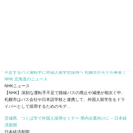
2025年の育児・介護休業法改正では、3歳未満の子どもを育てる労
働者がテレワークを選択できるよう、企業に努力義務が課されま
す。テレワークが出産・育児期 …
高校の通信制課程 その現状と卒業生の進路変化 高校生の約10人に
1人(※)が通信制課程の生徒に
PR TIMES
株式会社リクルート（本社：東京都千代田区、代表取締役社長：
北村 吉弘）が運営する『リクルート進学総研』（所長：小林 浩）
では、文部科学省「学校基本 …
不足するバス運転手に外国人留学生採用へ 札幌市がモデル事業｜
NHK 北海道のニュース
NHKニュース
【NHK】深刻な運転手不足で路線バスの廃止や減便が相次ぐ中、
札幌市はバス会社や日本語学校と連携して、外国人留学生をドラ
イバーとして採用するためのモデ…
茨城県、つくば市で外国人採用セミナー 県内企業向けに – 日本経
済新聞
日本経済新聞