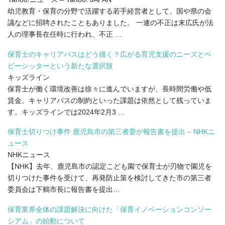
幼児教育・保育の分野で活躍する若手経営者として、国や県の会
議などに招聘されたこともありました。 一連の不正は末広氏が法
人の理事長在任時に行われ、不正 …
保育士のキャリアパスはどう描く？広がる育児支援のニーズとベ
ビーシッターという新たな選択肢
キッズライン
保育士が働く環境改善は徐々に進んでいますが、長時間労働や低
賃金、キャリアパスの制約といった課題は依然として残っていま
す。キッズラインでは2024年2月3 …
保育士切りつけ事件 鹿児島市の第三者委が報告書を提出 – NHKニ
ュース
NHKニュース
【NHK】去年、鹿児島市の認定こども園で保育士が刃物で園児を
切りつけた事件を受けて、再発防止策を検討してきた市の第三者
委員会は下鶴市長に報告書を提出…
保育業界全体の課題解決に向けた「保育イノベーションコンソー
シアム」の始動について