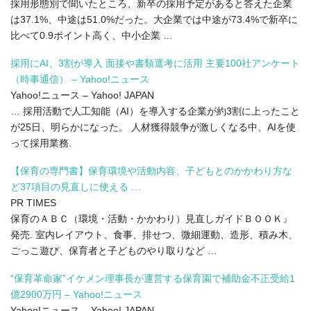
採用形態別で聞いたところ、新卒の採用予定があると答えた企業
は37.1%、中途は51.0%だった。大企業では中途が73.4%で新卒に
比べて0.9ポイント高く、中小企業 …
採用にAI、3割が導入 面接や書類選考に活用 主要100社アンケート
（時事通信） – Yahoo!ニュース
Yahoo!ニュース – Yahoo! JAPAN
… 採用活動で人工知能（AI）を導入する企業が約3割に上ったこと
が25日、明らかになった。 人材獲得競争が激しくなる中、AIを使
って採用業務.
【保育の専門書】保育環境や活動内容、子どもとのかかわり方な
ど37項目の見直しに使える …
PR TIMES
保育のＡＢＣ（環境・活動・かかわり）見直しガイドＢＯＯＫ』
発売. 室内レイアウト、食事、排せつ、微細運動、造形、積み木、
ごっこ遊び、保育者と子どものやり取りなど …
“保育革命家”イケメン理事長が運営する保育園で補助金不正受給1
億2900万円 – Yahoo!ニュース
Yahoo!ニュース – Yahoo! JAPAN