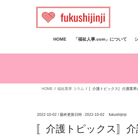
コ
ナ
ン
ビ
テ
ゲ
ン
ー
ツ
シ
HOME
「福祉人事.com」について
へ
ョ
ス
ン
キ
に
ッ
移
プ
動
HOME
福祉業界 コラム
〚介護トピックス〛介護業界
2022-10-02
/ 最終更新日時 :
2022-10-02
fukushijinji
〚介護トピックス〛介