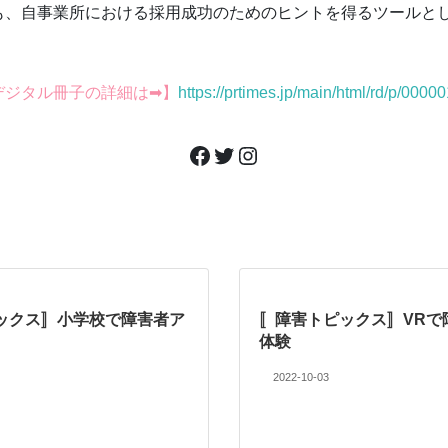
も、自事業所における採用成功のためのヒントを得るツールと
デジタル冊子の詳細は➡】
https://prtimes.jp/main/html/rd/p/000
Facebook
Twitter
Instagram
ックス〛小学校で障害者ア
〚障害トピックス〛VRで
体験
2022-10-03