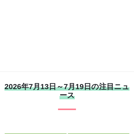
★今なら完全無料で人材採用！シニア向け求人サイト「キャリア
65」を要チェック！★
無料で求人掲載できる「キャリア65」はこちら
2026年7月13日～7月19日の注目ニュ
ース