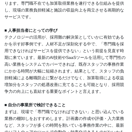
ります。専門職不在でも加算取得業務を遂行できる仕組みを提供
し、現場の業務負担軽減と施設の収益向上を両立させる画期的な
サービスです。
■ 人事担当者にとっての学び
テクノロジーの活用が、採用難の解決策としていかに有効である
かを示す好事例です。人材不足が深刻化する中で、「専門職を採
用できなければサービスを提供できない」という前提を見直す時
期に来ています。最新のAI技術やSaaSツールを活用して専門性の
高い業務をシステムでカバーできれば、既存スタッフの事務作業
にかかる時間が大幅に短縮されます。結果として、スタッフの負
担軽減による離職防止に繋がるだけでなく、加算取得による収益
増加分をスタッフの処遇改善に充てることも可能となり、採用競
争力の向上にも直結する重要なポイントと言えます。
■ 自分の事業所で検討できること
まずは、現場で「専門職でなければできない」と思い込んでいる
業務の棚卸しをおすすめします。計画書の作成や評価・入力業務
など、スタッフが多くの時間を割いている事務作業の中に、最新
のソフトウェアやツールで自動化・効率化できるものがないかを