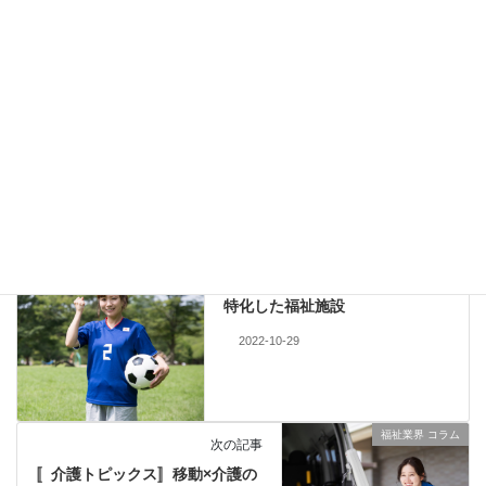
【犬のお世話が就労支援につながるNPO法人の取り組みの取材記
事は➡】
https://mainichi.jp/articles/20221028/k00/00m/040/041000c
Facebook
Twitter
Instagram
福祉業界 コラム
カテゴリー
福祉業界 コラム
前の記事
〚障害トピックス〛サッカーに
特化した福祉施設
2022-10-29
福祉業界 コラム
次の記事
〚介護トピックス〛移動×介護の