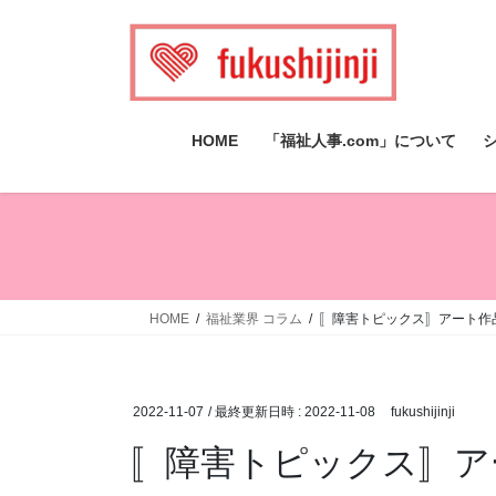
コ
ナ
ン
ビ
テ
ゲ
ン
ー
ツ
シ
HOME
「福祉人事.com」について
へ
ョ
ス
ン
キ
に
ッ
移
プ
動
HOME
福祉業界 コラム
〚障害トピックス〛アート作
2022-11-07
/ 最終更新日時 :
2022-11-08
fukushijinji
〚障害トピックス〛ア